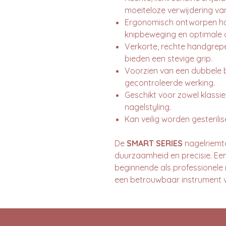
moeiteloze verwijdering va
Ergonomisch ontworpen ha
knipbeweging en optimale c
Verkorte, rechte handgrepe
bieden een stevige grip.
Voorzien van een dubbele b
gecontroleerde werking.
Geschikt voor zowel klassi
nagelstyling.
Kan veilig worden gesterili
De
SMART SERIES
nagelriemt
duurzaamheid en precisie. Ee
beginnende als professionele n
een betrouwbaar instrument v