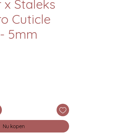
 x Staleks
ro Cuticle
 - 5mm
Nu kopen