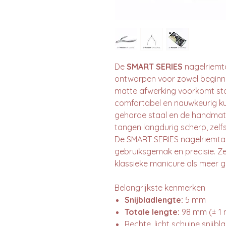
De
SMART SERIES
nagelriemta
ontworpen voor zowel beginne
matte afwerking voorkomt stor
comfortabel en nauwkeurig ku
geharde staal en de handmatig
tangen langdurig scherp, zelfs 
De SMART SERIES nagelriemta
gebruiksgemak en precisie. Ze
klassieke manicure als meer
Belangrijkste kenmerken
Snijbladlengte:
5 mm
Totale lengte:
98 mm (± 1
Rechte, licht schuine snij