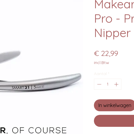
Makear
Pro - P
Nipper
Prijs
€ 22,99
incl.Btw
Aantal
*
In winkelwagen