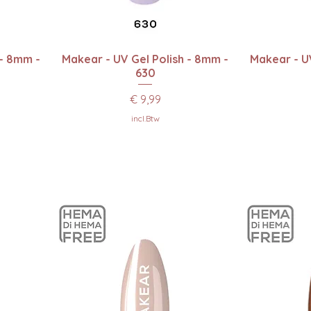
Snel overzicht
Sn
 - 8mm -
Makear - UV Gel Polish - 8mm -
Makear - UV
630
Prijs
€ 9,99
incl.Btw