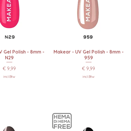
el overzicht
Snel overzicht
 Gel Polish - 8mm -
Makear - UV Gel Polish - 8mm -
N29
959
Prijs
Prijs
€ 9,99
€ 9,99
incl.Btw
incl.Btw