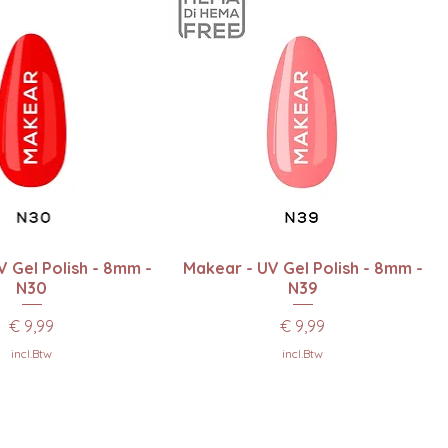
el overzicht
Snel overzicht
 Gel Polish - 8mm -
Makear - UV Gel Polish - 8mm -
N30
N39
Prijs
Prijs
€ 9,99
€ 9,99
incl.Btw
incl.Btw