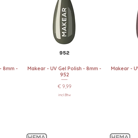
Snel overzicht
Sn
 - 8mm -
Makear - UV Gel Polish - 8mm -
Makear - UV
952
Prijs
€ 9,99
incl.Btw