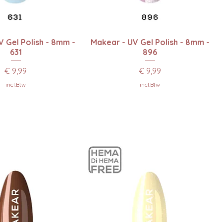
el overzicht
Snel overzicht
 Gel Polish - 8mm -
Makear - UV Gel Polish - 8mm -
631
896
Prijs
Prijs
€ 9,99
€ 9,99
incl.Btw
incl.Btw