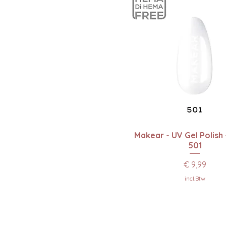
Snel overzicht
Makear - UV Gel Polish
501
Prijs
€ 9,99
incl.Btw