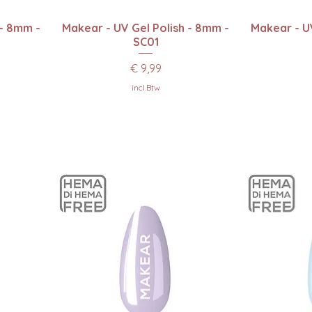
Snel overzicht
Sn
 - 8mm -
Makear - UV Gel Polish - 8mm -
Makear - UV
SC01
Prijs
€ 9,99
incl.Btw