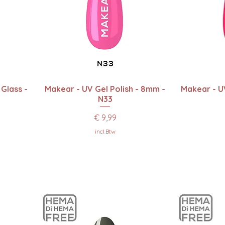
Snel overzicht
Sn
 Glass -
Makear - UV Gel Polish - 8mm -
Makear - UV
N33
Prijs
€ 9,99
incl.Btw