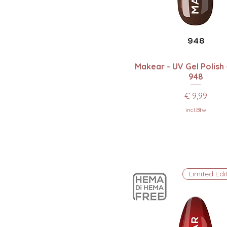
50ml
59g
59ml
7.4ml
8ml
Snel overzicht
Makear - UV Gel Polish
946ml
948
950ml
Prijs
€ 9,99
incl.Btw
Limited Edi