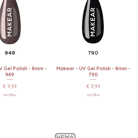
el overzicht
Snel overzicht
 Gel Polish - 8mm -
Makear - UV Gel Polish - 8mm -
949
790
Prijs
Prijs
€ 9,99
€ 9,99
incl.Btw
incl.Btw