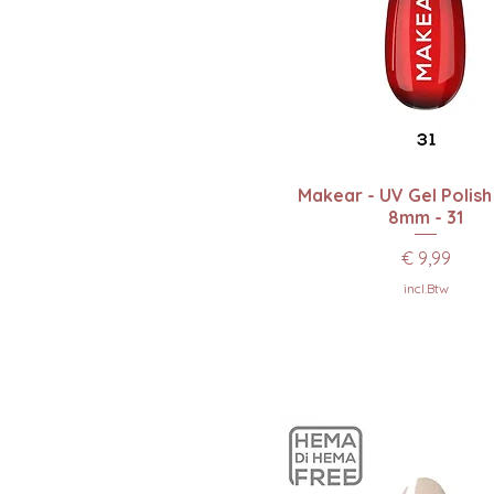
Snel overzicht
Makear - UV Gel Polish
8mm - 31
Prijs
€ 9,99
incl.Btw