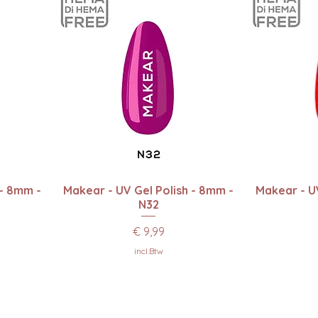
Snel overzicht
Sn
 - 8mm -
Makear - UV Gel Polish - 8mm -
Makear - UV
N32
Prijs
€ 9,99
incl.Btw