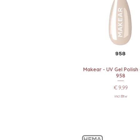
Snel overzicht
Makear - UV Gel Polish
958
Prijs
€ 9,99
incl.Btw