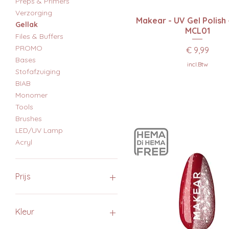
Preps & Primers
Verzorging
Snel overzicht
Makear - UV Gel Polish
Gellak
MCL01
Files & Buffers
PROMO
Prijs
€ 9,99
Bases
incl.Btw
Stofafzuiging
BIAB
Monomer
Tools
Brushes
LED/UV Lamp
Acryl
Prijs
€ 0
€ 140
Kleur