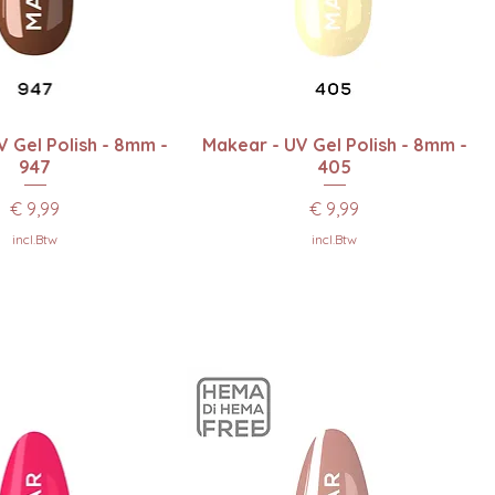
el overzicht
Snel overzicht
 Gel Polish - 8mm -
Makear - UV Gel Polish - 8mm -
947
405
Prijs
Prijs
€ 9,99
€ 9,99
incl.Btw
incl.Btw