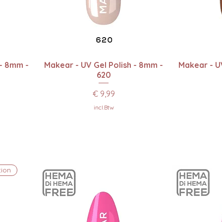
Snel overzicht
Sn
 - 8mm -
Makear - UV Gel Polish - 8mm -
Makear - UV
620
Prijs
€ 9,99
incl.Btw
tion