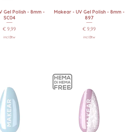
el overzicht
Snel overzicht
 Gel Polish - 8mm -
Makear - UV Gel Polish - 8mm -
SC04
897
Prijs
Prijs
€ 9,99
€ 9,99
incl.Btw
incl.Btw