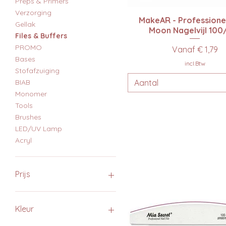
Preps & Primers
Verzorging
Snel overzicht
MakeAR - Professione
Gellak
Moon Nagelvijl 100
Files & Buffers
PROMO
Verkoopprijs
Vanaf
€ 1,79
Bases
incl.Btw
Stofafzuiging
Aantal
BIAB
Monomer
Tools
Brushes
LED/UV Lamp
Acryl
Prijs
€ 0
€ 140
Kleur