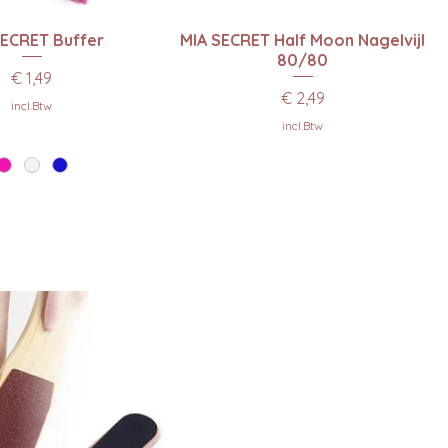
el overzicht
Snel overzicht
SECRET Buffer
MIA SECRET Half Moon Nagelvijl
80/80
Prijs
€ 1,49
Prijs
€ 2,49
incl.Btw
incl.Btw