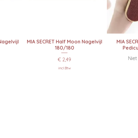
Snel overzicht
Sn
agelvijl
MIA SECRET Half Moon Nagelvijl
MIA SECR
180/180
Pedicu
Nie
Prijs
€ 2,49
incl.Btw