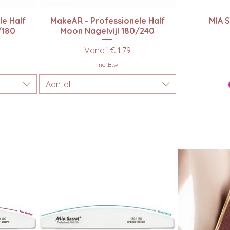
Snel overzicht
Sn
le Half
MakeAR - Professionele Half
MIA 
/180
Moon Nagelvijl 180/240
Verkoopprijs
Vanaf
€ 1,79
incl.Btw
Aantal