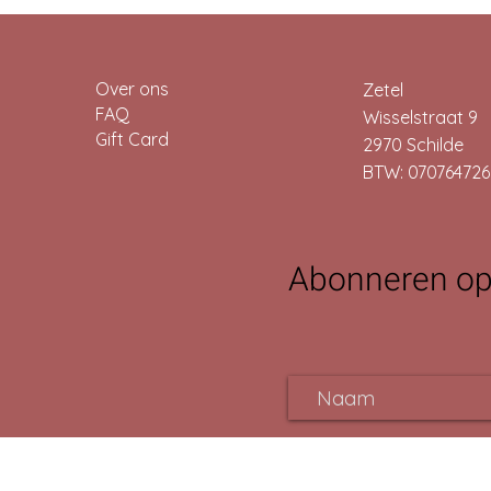
50ml
59g
59ml
Over ons
Zetel
7.4ml
FAQ
Wisselstraat 9
8ml
Gift Card
2970 Schilde
946ml
950ml
BTW: 070764726
Abonneren op