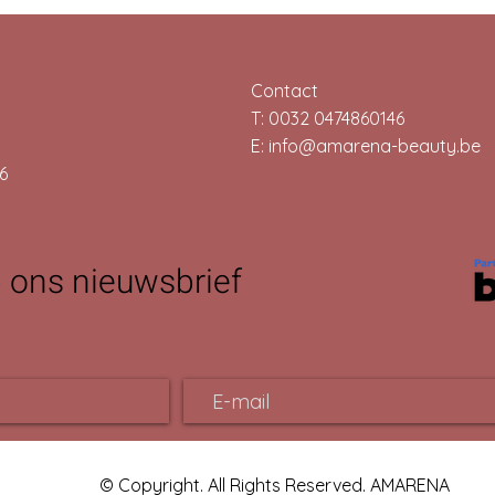
Contact
T: 0032 0474860146
E:
info@amarena-beauty.be
6
 ons nieuwsbrief
© Copyright. All Rights Reserved. AMARENA